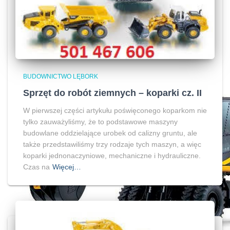
BUDOWNICTWO LĘBORK
Sprzęt do robót ziemnych – koparki cz. II
W pierwszej części artykułu poświęconego koparkom nie
tylko zauważyliśmy, że to podstawowe maszyny
budowlane oddzielające urobek od calizny gruntu, ale
także przedstawiliśmy trzy rodzaje tych maszyn, a więc
koparki jednonaczyniowe, mechaniczne i hydrauliczne.
Czas na
Więcej…