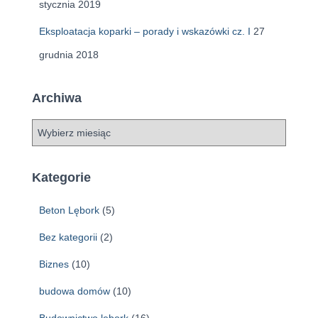
stycznia 2019
Eksploatacja koparki – porady i wskazówki cz. I
27
grudnia 2018
Archiwa
A
r
c
h
Kategorie
i
w
Beton Lębork
(5)
a
Bez kategorii
(2)
Biznes
(10)
budowa domów
(10)