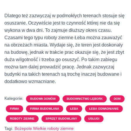
Dlatego też zazwyczaj w podmokłych terenach stosuje się
osuszanie. Oczywiście jest to czynność której nie da się
wykona w dwa dni. To zajmuje dłuższy okres czasu.
Czasami tego typu roboty ziemne Łeba można zauważyć
na obrzeżach miasta. Wydaje się, że teren jest doskonały
na budowę, jednak w trakcie prac okazuje się, że jest zbyt
duża wilgotność i trzeba go osuszyć. Po takim zabiegu
można tam dalej prowadzić pracę. Jednak zazwyczaj
budynki na takich terenach są trochę inaczej budowane i
dodatkowo wzmacniane.
Kategorie:
BUDOWA DOMÓW
BUDOWNICTWO LĘBORK
DOM
FIRMA
FIRMA BUDOWLANA
ŁEBA
ŁEBA ODWADNIANIE
ROBOTY ZIEMNE
SPRZĘT BUDOWLANY
USŁUGI
Tagi:
Bożepole Wielkie roboty ziemne