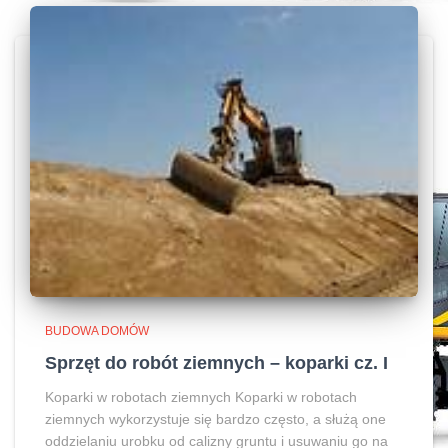
BUDOWA DOMÓW
Sprzęt do robót ziemnych – koparki cz. I
Koparki w robotach ziemnych Koparki w robotach
ziemnych wykorzystuje się bardzo często, a służą one
oddzielaniu urobku od calizny gruntu i usuwaniu go na