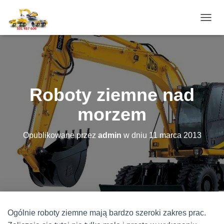
P
R
Z
E
Ł
Ą
C
Roboty ziemne nad
Z
N
morzem
A
W
I
Opublikowane przez
admin
w dniu
11 marca 2013
G
A
C
J
Ę
Ogólnie roboty ziemne mają bardzo szeroki zakres prac.