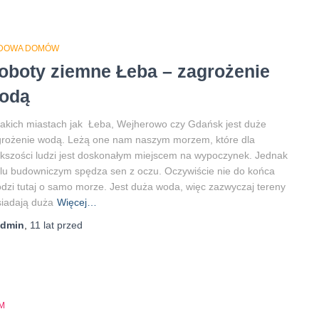
DOWA DOMÓW
oboty ziemne Łeba – zagrożenie
odą
akich miastach jak Łeba, Wejherowo czy Gdańsk jest duże
grożenie wodą. Leżą one nam naszym morzem, które dla
kszości ludzi jest doskonałym miejscem na wypoczynek. Jednak
lu budowniczym spędza sen z oczu. Oczywiście nie do końca
dzi tutaj o samo morze. Jest duża woda, więc zazwyczaj tereny
iadają duża
Więcej…
admin
,
11 lat
przed
M