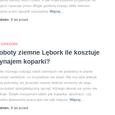
ęłoby bardzo dużo czasu, a tak mała koparka przyjedzie na
jsce i pracuje przez długie godziny kopiąc setki metrów.
śnie w ten sposób oszczędza
Więcej…
admin
,
8 lat
przed
 KATEGORII
oboty ziemne Lębork Ile kosztuje
ynajem koparki?
le różnego rodzaju robót ziemnych nie jesteśmy w stanie
onać osobiście, co oczywiście nie dziwi. Nie ma dziś jednak
iej potrzeby, bo przecież równie dobrze możemy do tego
orzystać specjalistyczny sprzęt, którego akurat na rynku nie
kuje. Dzięki maszynom takim jak koparka, spychacz, czy
arko-ładowarka praca jest nie tyle lżejsza,
Więcej…
admin
,
8 lat
przed