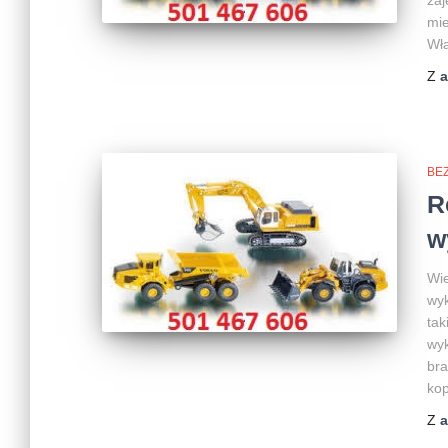
zaj
mie
Wła
Z
BEZ
R
w
Wie
wyk
tak
wyk
bra
kop
Z