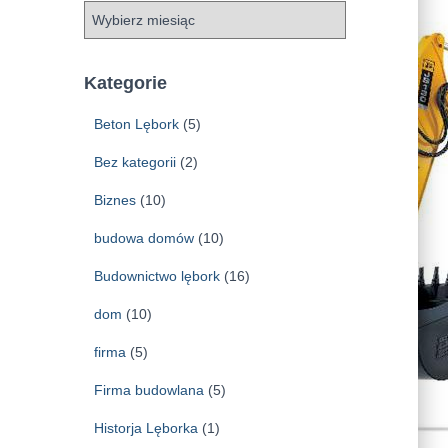
A
r
c
h
Kategorie
i
w
Beton Lębork
(5)
a
Bez kategorii
(2)
Biznes
(10)
budowa domów
(10)
Budownictwo lębork
(16)
dom
(10)
firma
(5)
Firma budowlana
(5)
Historja Lęborka
(1)