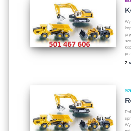
BEZ
K
Wyn
kop
prę
swo
kop
prz
Z
BI
R
Rob
spr
Wy