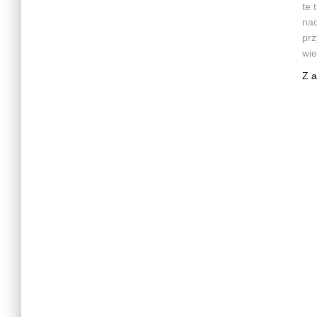
te 
nad
prz
wie
Z