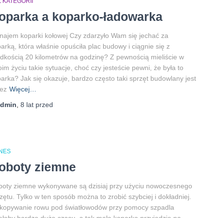
 KATEGORII
oparka a koparko-ładowarka
ajem koparki kołowej Czy zdarzyło Wam się jechać za
arką, która właśnie opuściła plac budowy i ciągnie się z
dkością 20 kilometrów na godzinę? Z pewnością mieliście w
im życiu takie sytuacje, choć czy jesteście pewni, że była to
arka? Jak się okazuje, bardzo często taki sprzęt budowlany jest
ez
Więcej…
admin
,
8 lat
przed
ZNES
oboty ziemne
oty ziemne wykonywane są dzisiaj przy użyciu nowoczesnego
zętu. Tylko w ten sposób można to zrobić szybciej i dokładniej.
kopywanie rowu pod światłowodów przy pomocy szpadla