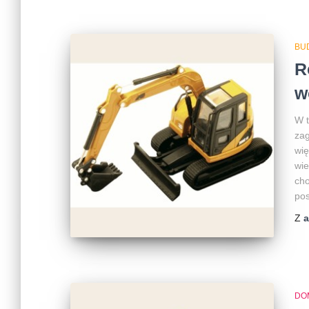
BU
R
w
W t
za
wię
wie
cho
pos
Z
DO