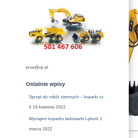
prze@vp.pl
Ostatnie wpisy
Sprzęt do robót ziemnych – koparki cz.
II
19 kwietnia 2022
Wynajem koparko ładowarki Lębork
1
marca 2022