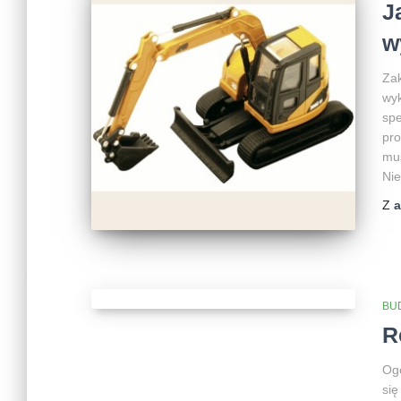
J
w
Zak
wyk
spe
pro
mus
Nie
Z
BU
R
Ogó
się