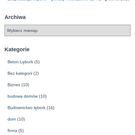
Archiwa
A
r
c
h
Kategorie
i
w
Beton Lębork
(5)
a
Bez kategorii
(2)
Biznes
(10)
budowa domów
(10)
Budownictwo lębork
(16)
dom
(10)
firma
(5)