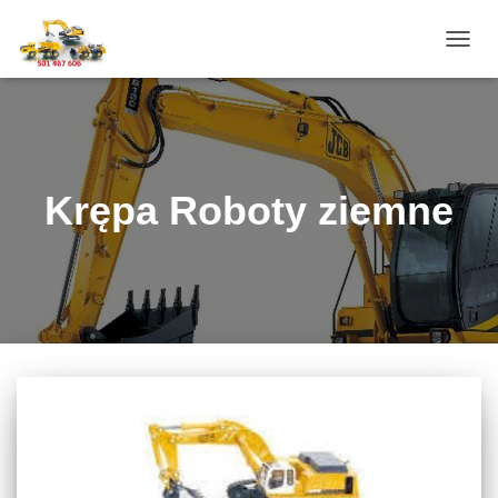
PRZE
NAWI
Krępa Roboty ziemne