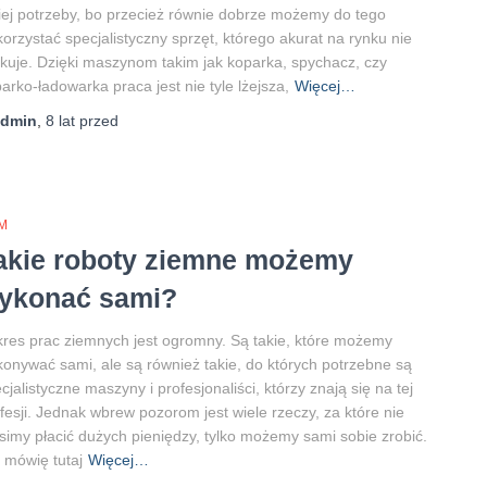
iej potrzeby, bo przecież równie dobrze możemy do tego
orzystać specjalistyczny sprzęt, którego akurat na rynku nie
kuje. Dzięki maszynom takim jak koparka, spychacz, czy
arko-ładowarka praca jest nie tyle lżejsza,
Więcej…
admin
,
8 lat
przed
M
akie roboty ziemne możemy
ykonać sami?
res prac ziemnych jest ogromny. Są takie, które możemy
onywać sami, ale są również takie, do których potrzebne są
cjalistyczne maszyny i profesjonaliści, którzy znają się na tej
fesji. Jednak wbrew pozorom jest wiele rzeczy, za które nie
imy płacić dużych pieniędzy, tylko możemy sami sobie zrobić.
 mówię tutaj
Więcej…