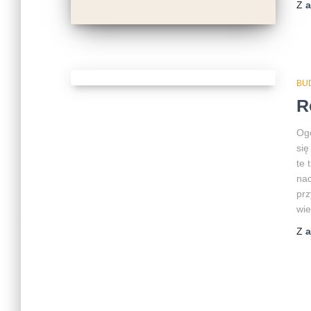
Z
BU
R
Ogó
się
te 
nad
prz
wie
Z