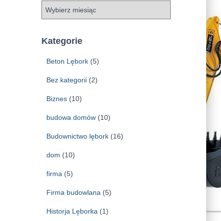
A
r
c
h
Kategorie
i
w
Beton Lębork
(5)
a
Bez kategorii
(2)
Biznes
(10)
budowa domów
(10)
Budownictwo lębork
(16)
dom
(10)
firma
(5)
Firma budowlana
(5)
Historja Lęborka
(1)