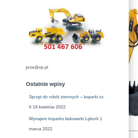
prze@vp.pl
Ostatnie wpisy
Sprzęt do robót ziemnych – koparki cz.
II
19 kwietnia 2022
Wynajem koparko ładowarki Lębork
1
marca 2022