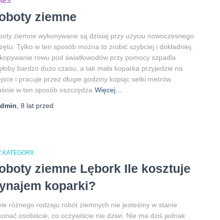
ZNES
oboty ziemne
oty ziemne wykonywane są dzisiaj przy użyciu nowoczesnego
zętu. Tylko w ten sposób można to zrobić szybciej i dokładniej.
kopywanie rowu pod światłowodów przy pomocy szpadla
ęłoby bardzo dużo czasu, a tak mała koparka przyjedzie na
jsce i pracuje przez długie godziny kopiąc setki metrów.
śnie w ten sposób oszczędza
Więcej…
admin
,
8 lat
przed
 KATEGORII
oboty ziemne Lębork Ile kosztuje
ynajem koparki?
le różnego rodzaju robót ziemnych nie jesteśmy w stanie
onać osobiście, co oczywiście nie dziwi. Nie ma dziś jednak