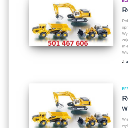
BI
R
Rob
spr
Wy
zaj
mie
Wła
Z
BEZ
R
w
Wie
wyk