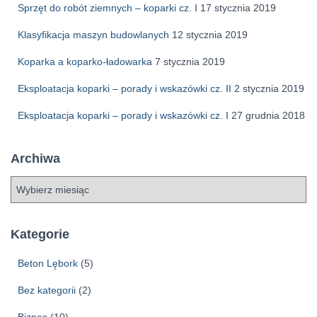
Sprzęt do robót ziemnych – koparki cz. I
17 stycznia 2019
Klasyfikacja maszyn budowlanych
12 stycznia 2019
Koparka a koparko-ładowarka
7 stycznia 2019
Eksploatacja koparki – porady i wskazówki cz. II
2 stycznia 2019
Eksploatacja koparki – porady i wskazówki cz. I
27 grudnia 2018
Archiwa
A
r
c
h
Kategorie
i
w
Beton Lębork
(5)
a
Bez kategorii
(2)