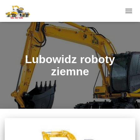
PRZE
NAWI
Lubowidz roboty
ziemne