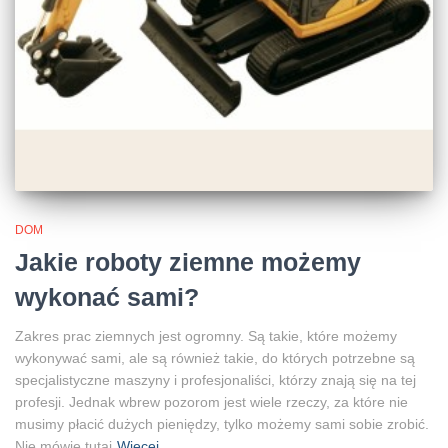
DOM
Jakie roboty ziemne możemy
wykonać sami?
Zakres prac ziemnych jest ogromny. Są takie, które możemy
wykonywać sami, ale są również takie, do których potrzebne są
specjalistyczne maszyny i profesjonaliści, którzy znają się na tej
profesji. Jednak wbrew pozorom jest wiele rzeczy, za które nie
musimy płacić dużych pieniędzy, tylko możemy sami sobie zrobić.
Nie mówię tutaj
Więcej…