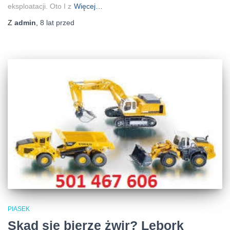
eksploatacji. Oto I z
Więcej…
Z
admin
,
8 lat
przed
PIASEK
Skąd się bierze żwir? Lębork