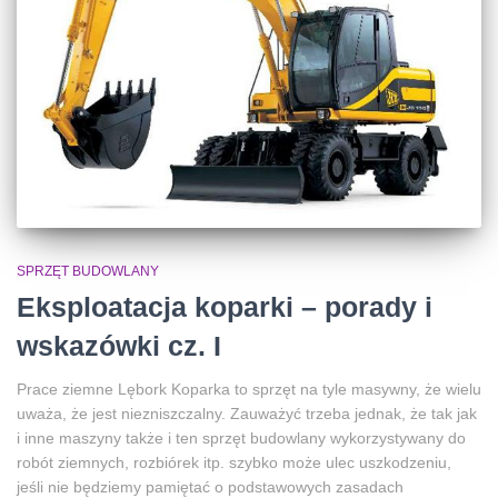
SPRZĘT BUDOWLANY
Eksploatacja koparki – porady i
wskazówki cz. I
Prace ziemne Lębork Koparka to sprzęt na tyle masywny, że wielu
uważa, że jest niezniszczalny. Zauważyć trzeba jednak, że tak jak
i inne maszyny także i ten sprzęt budowlany wykorzystywany do
robót ziemnych, rozbiórek itp. szybko może ulec uszkodzeniu,
jeśli nie będziemy pamiętać o podstawowych zasadach