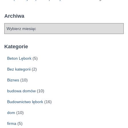
Archiwa
A
r
c
h
Kategorie
i
w
Beton Lębork
(5)
a
Bez kategorii
(2)
Biznes
(10)
budowa domów
(10)
Budownictwo lębork
(16)
dom
(10)
firma
(5)