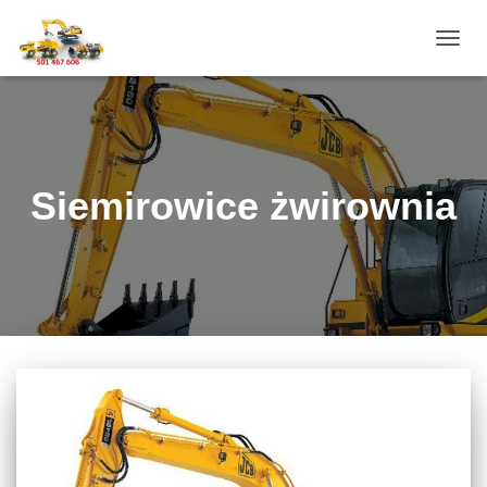
PRZE
NAWI
Siemirowice żwirownia