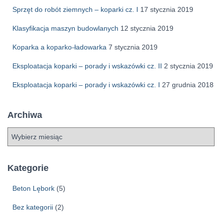
Sprzęt do robót ziemnych – koparki cz. I
17 stycznia 2019
Klasyfikacja maszyn budowlanych
12 stycznia 2019
Koparka a koparko-ładowarka
7 stycznia 2019
Eksploatacja koparki – porady i wskazówki cz. II
2 stycznia 2019
Eksploatacja koparki – porady i wskazówki cz. I
27 grudnia 2018
Archiwa
A
r
c
h
Kategorie
i
w
Beton Lębork
(5)
a
Bez kategorii
(2)