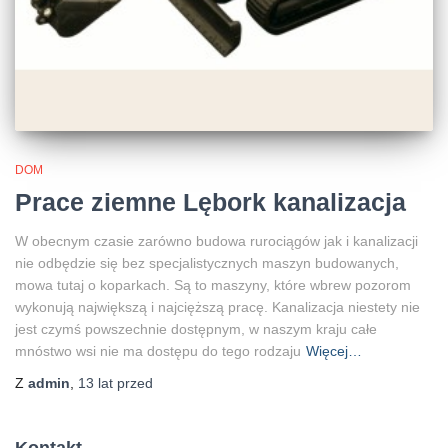
DOM
Prace ziemne Lębork kanalizacja
W obecnym czasie zarówno budowa rurociągów jak i kanalizacji
nie odbędzie się bez specjalistycznych maszyn budowanych,
mowa tutaj o koparkach. Są to maszyny, które wbrew pozorom
wykonują największą i najcięższą pracę. Kanalizacja niestety nie
jest czymś powszechnie dostępnym, w naszym kraju całe
mnóstwo wsi nie ma dostępu do tego rodzaju
Więcej…
Z
admin
,
13 lat
przed