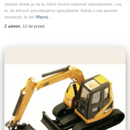
zawsze dziele je na te, które można wykonać samodzielnie, i na
te, do których potrzebujemy specjalistów. Każdy z nas pewnie
zauważył, że jak
Więcej…
Z
admin
,
12 lat
przed