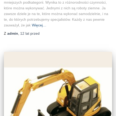
mniejszych podkategorii. Wynika to z różnorodności czynności,
które można wykonywać. Jednymi z nich są roboty ziemne. Ja
zawsze dziele je na te, które można wykonać samodzielnie, i na
te, do których potrzebujemy specjalistów. Każdy z nas pewnie
zauważył, że jak
Więcej…
Z
admin
,
12 lat
przed