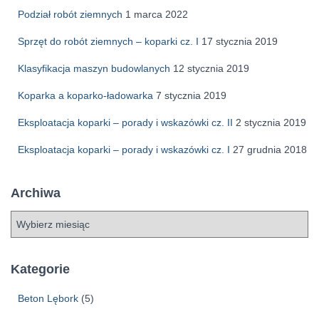
Podział robót ziemnych
1 marca 2022
Sprzęt do robót ziemnych – koparki cz. I
17 stycznia 2019
Klasyfikacja maszyn budowlanych
12 stycznia 2019
Koparka a koparko-ładowarka
7 stycznia 2019
Eksploatacja koparki – porady i wskazówki cz. II
2 stycznia 2019
Eksploatacja koparki – porady i wskazówki cz. I
27 grudnia 2018
Archiwa
A
r
c
h
Kategorie
i
w
Beton Lębork
(5)
a