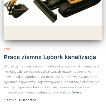
DOM
Prace ziemne Lębork kanalizacja
W obecnym czasie zarówno budowa rurociągów jak i kanalizacji
nie odbędzie się bez specjalistycznych maszyn budowanych,
mowa tutaj o koparkach. Są to maszyny, które wbrew pozorom
wykonują największą i najcięższą pracę. Kanalizacja niestety nie
jest czymś powszechnie dostępnym, w naszym kraju całe
mnóstwo wsi nie ma dostępu do tego rodzaju
Więcej…
Z
admin
,
13 lat
przed