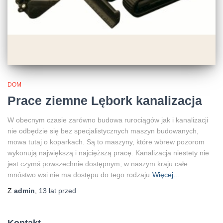
DOM
Prace ziemne Lębork kanalizacja
W obecnym czasie zarówno budowa rurociągów jak i kanalizacji
nie odbędzie się bez specjalistycznych maszyn budowanych,
mowa tutaj o koparkach. Są to maszyny, które wbrew pozorom
wykonują największą i najcięższą pracę. Kanalizacja niestety nie
jest czymś powszechnie dostępnym, w naszym kraju całe
mnóstwo wsi nie ma dostępu do tego rodzaju
Więcej…
Z
admin
,
13 lat
przed