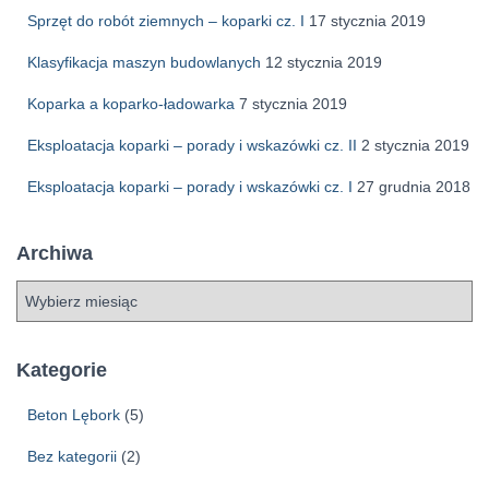
Sprzęt do robót ziemnych – koparki cz. I
17 stycznia 2019
Klasyfikacja maszyn budowlanych
12 stycznia 2019
Koparka a koparko-ładowarka
7 stycznia 2019
Eksploatacja koparki – porady i wskazówki cz. II
2 stycznia 2019
Eksploatacja koparki – porady i wskazówki cz. I
27 grudnia 2018
Archiwa
A
r
c
h
Kategorie
i
w
Beton Lębork
(5)
a
Bez kategorii
(2)