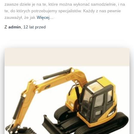
zawsze dziele je na te, które można wykonać samodzielnie, i na
te, do których potrzebujemy specjalistów. Każdy z nas pewnie
zauważył, że jak
Więcej…
Z
admin
,
12 lat
przed