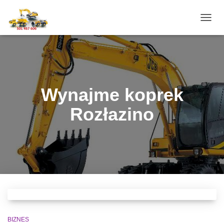
PRZE
NAWI
Wynajme koprek
Rozłazino
BIZNES