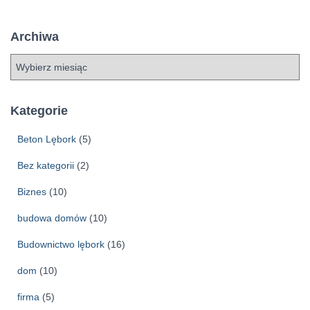
Archiwa
A
r
c
h
Kategorie
i
w
Beton Lębork
(5)
a
Bez kategorii
(2)
Biznes
(10)
budowa domów
(10)
Budownictwo lębork
(16)
dom
(10)
firma
(5)