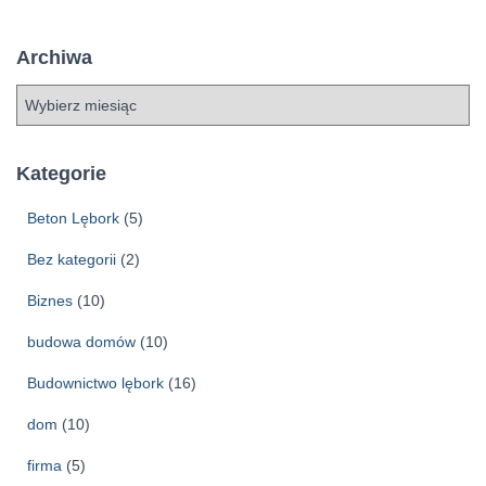
Archiwa
A
r
c
h
Kategorie
i
w
Beton Lębork
(5)
a
Bez kategorii
(2)
Biznes
(10)
budowa domów
(10)
Budownictwo lębork
(16)
dom
(10)
firma
(5)