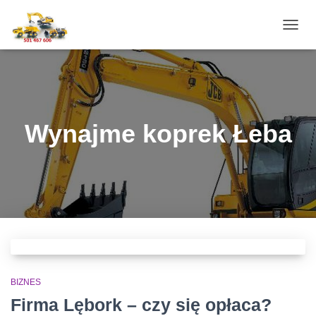
PRZE
NAWI
Wynajme koprek Łeba
BIZNES
Firma Lębork – czy się opłaca?