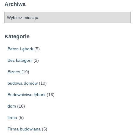
Archiwa
A
r
c
h
Kategorie
i
w
Beton Lębork
(5)
a
Bez kategorii
(2)
Biznes
(10)
budowa domów
(10)
Budownictwo lębork
(16)
dom
(10)
firma
(5)
Firma budowlana
(5)