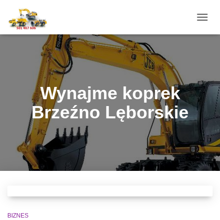
PRZE
NAWI
Wynajme koprek
Brzeźno Lęborskie
BIZNES