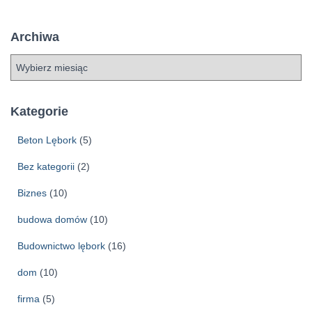
Archiwa
A
r
c
h
Kategorie
i
w
Beton Lębork
(5)
a
Bez kategorii
(2)
Biznes
(10)
budowa domów
(10)
Budownictwo lębork
(16)
dom
(10)
firma
(5)