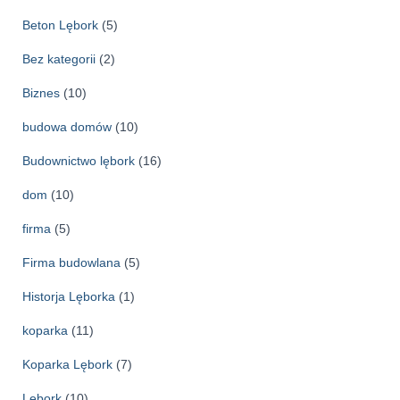
i
w
Beton Lębork
(5)
a
Bez kategorii
(2)
Biznes
(10)
budowa domów
(10)
Budownictwo lębork
(16)
dom
(10)
firma
(5)
Firma budowlana
(5)
Historja Lęborka
(1)
koparka
(11)
Koparka Lębork
(7)
Lębork
(10)