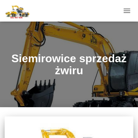
PRZE
NAWI
Siemirowice sprzedaż
żwiru