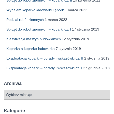
Sprzęt do robót ziemnych – koparki cz. II
19 kwietnia 2022
Wynajem koparko ładowarki Lębork
1 marca 2022
Podział robót ziemnych
1 marca 2022
Sprzęt do robót ziemnych – koparki cz. I
17 stycznia 2019
Klasyfikacja maszyn budowlanych
12 stycznia 2019
Koparka a koparko-ładowarka
7 stycznia 2019
Eksploatacja koparki – porady i wskazówki cz. II
2 stycznia 2019
Eksploatacja koparki – porady i wskazówki cz. I
27 grudnia 2018
Archiwa
A
r
c
h
Kategorie