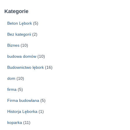
c
h
Kategorie
i
w
Beton Lębork
(5)
a
Bez kategorii
(2)
Biznes
(10)
budowa domów
(10)
Budownictwo lębork
(16)
dom
(10)
firma
(5)
Firma budowlana
(5)
Historja Lęborka
(1)
koparka
(11)