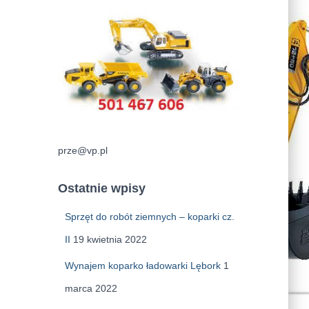
prze@vp.pl
Ostatnie wpisy
Sprzęt do robót ziemnych – koparki cz.
II
19 kwietnia 2022
Wynajem koparko ładowarki Lębork
1
marca 2022