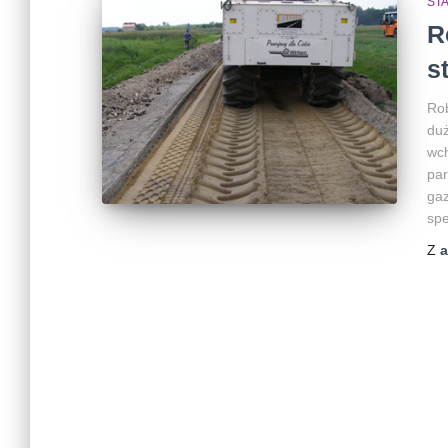
ST
R
s
Rob
duż
wch
par
gaz
spe
Z