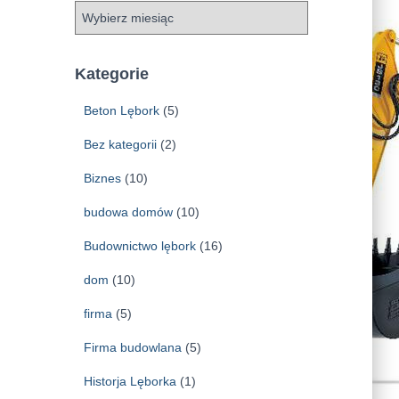
A
r
c
h
Kategorie
i
w
Beton Lębork
(5)
a
Bez kategorii
(2)
Biznes
(10)
budowa domów
(10)
Budownictwo lębork
(16)
dom
(10)
firma
(5)
Firma budowlana
(5)
Historja Lęborka
(1)