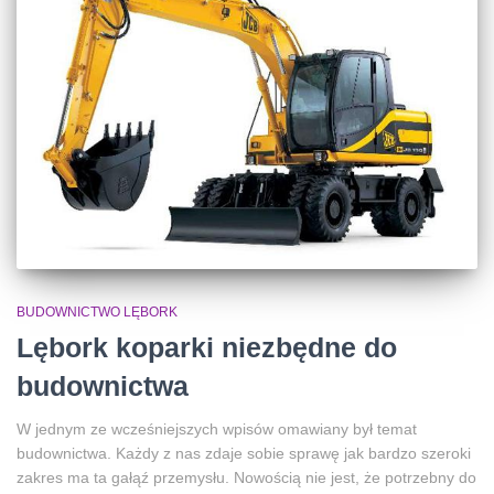
BUDOWNICTWO LĘBORK
Lębork koparki niezbędne do
budownictwa
W jednym ze wcześniejszych wpisów omawiany był temat
budownictwa. Każdy z nas zdaje sobie sprawę jak bardzo szeroki
zakres ma ta gałąź przemysłu. Nowością nie jest, że potrzebny do