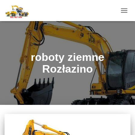
PRZE
NAWI
roboty ziemne
Rozłazino