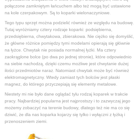
połączone zamkniętym łańcuchem albo też mogą być ustawione
na kole czerpakowym. Są to koparki wielonaczyniowe.
Tego typu sprzęt można podzielić również ze względu na budowę.
Tutaj wyróżniamy cztery rodzaje koparki: podsiębierna,
przedsiębierna, chwytakowa, zbierakowa. Nie ciężko się domyślić,
że główne różnice pomiędzy tymi modelami opierają się głównie
na łyżce. Chwytak nie posiada normalnej łyżki. Ma cztery
zaokrąglone bolce (po dwa po jednej stronie), które odpowiednio
na siebie nachodzą, dzięki czemu możliwe jest chwytanie dużej
ilości przedmiotów naraz. Natomiast chwytak może być również
elektromagnetyczny. Wtedy zamiast tych bolców jest płaski
magnez, do którego przyczepiają się elementy metalowe.
Niestety mi nie było dane oglądać tylu rodzaj koparek w trakcie
pracy. Najbardziej popularna jest najprostszy i to zazwyczaj jego
możemy zobaczyć na terenie budowy, dlatego też nie ma co się
dziwić, że dla nas koparka kojarzy się tylko i wyłączni z łyżką i
przenoszeniem ziemi.