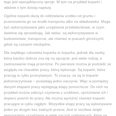
tego jest specjalistyczny sprzęt. W tym na przykład koparki i
właśnie o tym dzisiaj napiszę.
Ogólnie koparki służą do oddzielania urobku od gruntu i
przenoszenia go na środki transportu albo na składowisko. Moga
być wykorzystywane jako urządzenia przeładunkowe, w czym
świetnie się sprawdzają. Jak widać, są wykorzystywane w
budownictwie, transporcie, ale również w pracach górniczych,
gdzie są czasami niezbędne.
Dla zwykłego człowieka koparka to koparka, jednak dla osoby,
która bardzo dobrze zna się na sprzęcie, jest wiele rodzaj, a
zastosowanie mają przeróżne. Po pierwsze można je podzielić ze
względu na charakter pracy, którą wykonuje. Są koparki, które
pracują w cyklu przerywanym. To znaczy, że są to koparki
jednonaczyniowe – posiadają jedno naczynie. Więc w pomiędzy
danymi etapami pracy występują etapy pomocnicze. Do nich na
przykład można zaliczyć czynienia z urobkiem, opróżnianie ich i
dopiero powrót do pracy. Ale można wyróżnić również koparki
pracujące w cyklu ciągłym. Wszystkie etapy pracy są wykonywane
jeden po drugim bez żadnych przerw. Jest to możliwe dzięki
wyposażeniu urządzenia w wiele naczyń urabiających, które są