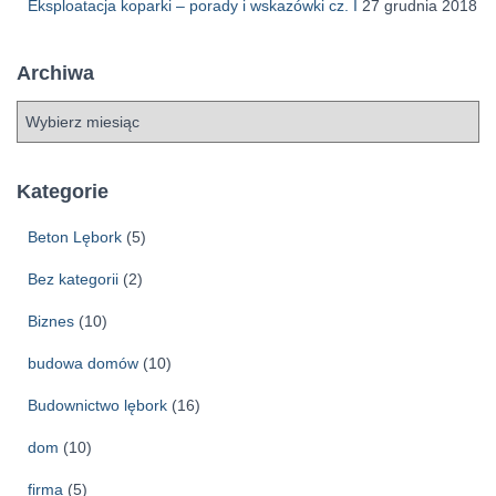
Eksploatacja koparki – porady i wskazówki cz. I
27 grudnia 2018
Archiwa
A
r
c
h
Kategorie
i
w
Beton Lębork
(5)
a
Bez kategorii
(2)
Biznes
(10)
budowa domów
(10)
Budownictwo lębork
(16)
dom
(10)
firma
(5)