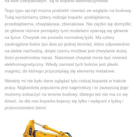
na kole czerpakowym. Są to koparki wielonaczyniowe.
Tego typu sprzęt można podzielić również ze względu na budowę.
Tutaj wyróżniamy cztery rodzaje koparki: podsiębierna,
przedsiębierna, chwytakowa, zbierakowa. Nie ciężko się domyślić,
że główne różnice pomiędzy tymi modelami opierają się głównie
na łyżce. Chwytak nie posiada normalnej łyżki. Ma cztery
zaokrąglone bolce (po dwa po jednej stronie), które odpowiednio
na siebie nachodzą, dzięki czemu możliwe jest chwytanie dużej
ilości przedmiotów naraz. Natomiast chwytak może być również
elektromagnetyczny. Wtedy zamiast tych bolców jest płaski
magnez, do którego przyczepiają się elementy metalowe.
Niestety mi nie było dane oglądać tylu rodzaj koparek w trakcie
pracy. Najbardziej popularna jest najprostszy i to zazwyczaj jego
możemy zobaczyć na terenie budowy, dlatego też nie ma co się
dziwić, że dla nas koparka kojarzy się tylko i wyłączni z łyżką i
przenoszeniem ziemi.