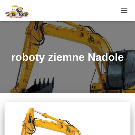
PRZE
NAWI
roboty ziemne Nadole