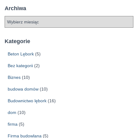
Archiwa
A
r
c
h
Kategorie
i
w
Beton Lębork
(5)
a
Bez kategorii
(2)
Biznes
(10)
budowa domów
(10)
Budownictwo lębork
(16)
dom
(10)
firma
(5)
Firma budowlana
(5)