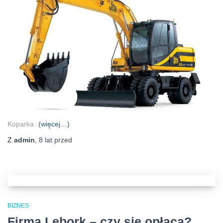
Koparka
(więcej…)
Z
admin
,
8 lat
przed
BIZNES
Firma Lębork – czy się opłaca?