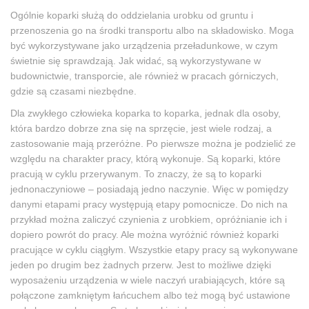
Ogólnie koparki służą do oddzielania urobku od gruntu i
przenoszenia go na środki transportu albo na składowisko. Moga
być wykorzystywane jako urządzenia przeładunkowe, w czym
świetnie się sprawdzają. Jak widać, są wykorzystywane w
budownictwie, transporcie, ale również w pracach górniczych,
gdzie są czasami niezbędne.
Dla zwykłego człowieka koparka to koparka, jednak dla osoby,
która bardzo dobrze zna się na sprzęcie, jest wiele rodzaj, a
zastosowanie mają przeróżne. Po pierwsze można je podzielić ze
względu na charakter pracy, którą wykonuje. Są koparki, które
pracują w cyklu przerywanym. To znaczy, że są to koparki
jednonaczyniowe – posiadają jedno naczynie. Więc w pomiędzy
danymi etapami pracy występują etapy pomocnicze. Do nich na
przykład można zaliczyć czynienia z urobkiem, opróżnianie ich i
dopiero powrót do pracy. Ale można wyróżnić również koparki
pracujące w cyklu ciągłym. Wszystkie etapy pracy są wykonywane
jeden po drugim bez żadnych przerw. Jest to możliwe dzięki
wyposażeniu urządzenia w wiele naczyń urabiających, które są
połączone zamkniętym łańcuchem albo też mogą być ustawione