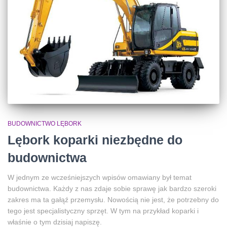
BUDOWNICTWO LĘBORK
Lębork koparki niezbędne do
budownictwa
W jednym ze wcześniejszych wpisów omawiany był temat
budownictwa. Każdy z nas zdaje sobie sprawę jak bardzo szeroki
zakres ma ta gałąź przemysłu. Nowością nie jest, że potrzebny do
tego jest specjalistyczny sprzęt. W tym na przykład koparki i
właśnie o tym dzisiaj napiszę.