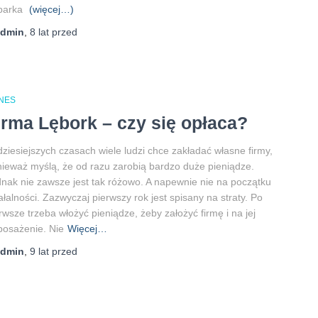
parka
(więcej…)
admin
,
8 lat
przed
ZNES
irma Lębork – czy się opłaca?
ziesiejszych czasach wiele ludzi chce zakładać własne firmy,
ieważ myślą, że od razu zarobią bardzo duże pieniądze.
nak nie zawsze jest tak różowo. A napewnie nie na początku
ałalności. Zazwyczaj pierwszy rok jest spisany na straty. Po
rwsze trzeba włożyć pieniądze, żeby założyć firmę i na jej
osażenie. Nie
Więcej…
admin
,
9 lat
przed