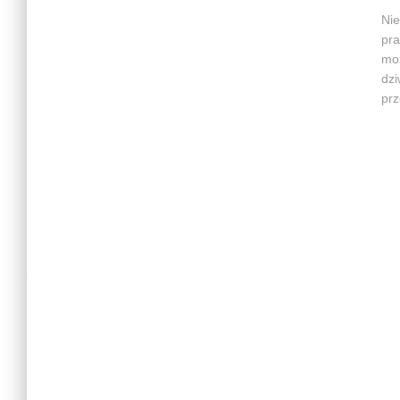
Nie
pra
moż
dzi
prz