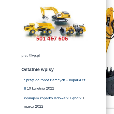
prze@vp.pl
Ostatnie wpisy
Sprzęt do robót ziemnych – koparki cz.
II
19 kwietnia 2022
Wynajem koparko ładowarki Lębork
1
marca 2022