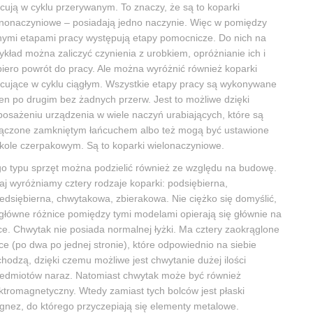
cują w cyklu przerywanym. To znaczy, że są to koparki
nonaczyniowe – posiadają jedno naczynie. Więc w pomiędzy
ymi etapami pracy występują etapy pomocnicze. Do nich na
ykład można zaliczyć czynienia z urobkiem, opróżnianie ich i
iero powrót do pracy. Ale można wyróżnić również koparki
cujące w cyklu ciągłym. Wszystkie etapy pracy są wykonywane
en po drugim bez żadnych przerw. Jest to możliwe dzięki
osażeniu urządzenia w wiele naczyń urabiających, które są
ączone zamkniętym łańcuchem albo też mogą być ustawione
kole czerpakowym. Są to koparki wielonaczyniowe.
o typu sprzęt można podzielić również ze względu na budowę.
aj wyróżniamy cztery rodzaje koparki: podsiębierna,
edsiębierna, chwytakowa, zbierakowa. Nie ciężko się domyślić,
główne różnice pomiędzy tymi modelami opierają się głównie na
ce. Chwytak nie posiada normalnej łyżki. Ma cztery zaokrąglone
ce (po dwa po jednej stronie), które odpowiednio na siebie
hodzą, dzięki czemu możliwe jest chwytanie dużej ilości
edmiotów naraz. Natomiast chwytak może być również
ktromagnetyczny. Wtedy zamiast tych bolców jest płaski
nez, do którego przyczepiają się elementy metalowe.