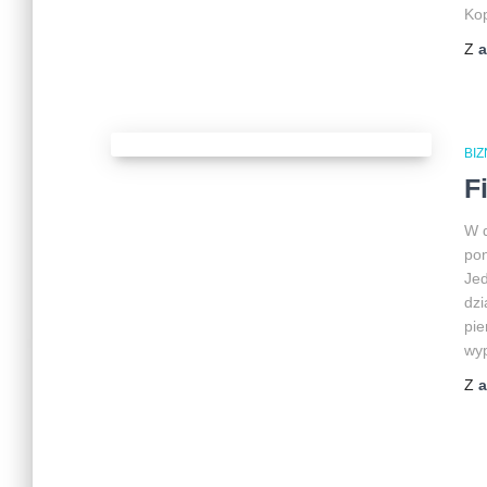
Ko
Z
BI
F
W d
pon
Jed
dzi
pie
wyp
Z