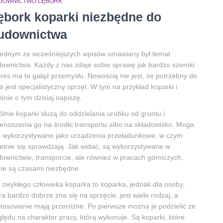
DOWNICTWO LĘBORK
ębork koparki niezbędne do
udownictwa
ednym ze wcześniejszych wpisów omawiany był temat
ownictwa. Każdy z nas zdaje sobie sprawę jak bardzo szeroki
res ma ta gałąź przemysłu. Nowością nie jest, że potrzebny do
o jest specjalistyczny sprzęt. W tym na przykład koparki i
śnie o tym dzisiaj napiszę.
lnie koparki służą do oddzielania urobku od gruntu i
enoszenia go na środki transportu albo na składowisko. Moga
 wykorzystywane jako urządzenia przeładunkowe, w czym
etnie się sprawdzają. Jak widać, są wykorzystywane w
ownictwie, transporcie, ale również w pracach górniczych,
ie są czasami niezbędne.
 zwykłego człowieka koparka to koparka, jednak dla osoby,
ra bardzo dobrze zna się na sprzęcie, jest wiele rodzaj, a
tosowanie mają przeróżne. Po pierwsze można je podzielić ze
lędu na charakter pracy, którą wykonuje. Są koparki, które