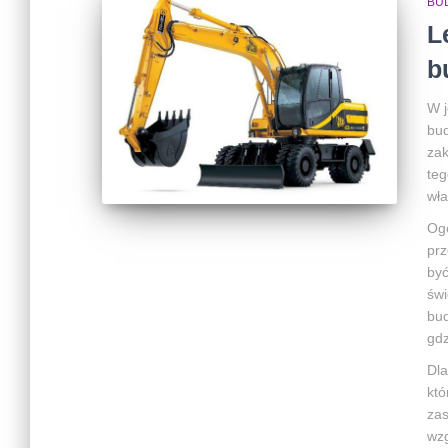
BU
L
b
W j
bud
zak
teg
wła
Ogó
prz
być
świ
bud
gdz
Dla
któ
zas
wzg