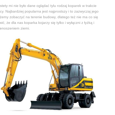
stety mi nie było dane oglądać tylu rodzaj koparek w trakcie
cy. Najbardziej popularna jest najprostszy i to zazwyczaj jego
emy zobaczyć na terenie budowy, dlatego też nie ma co się
wić, że dla nas koparka kojarzy się tylko i wyłączni z łyżką i
enoszeniem ziemi.