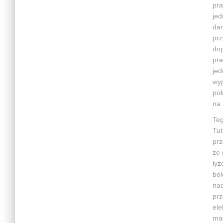
pra
jed
dan
prz
dop
pra
jed
wyp
poł
na 
Teg
Tut
prz
że 
łyż
bol
nac
prz
ele
mag