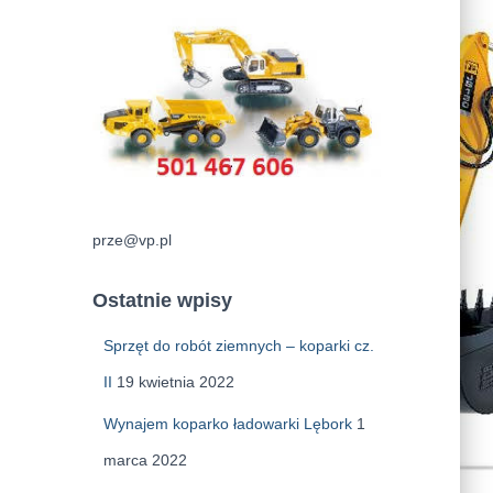
prze@vp.pl
Ostatnie wpisy
Sprzęt do robót ziemnych – koparki cz.
II
19 kwietnia 2022
Wynajem koparko ładowarki Lębork
1
marca 2022