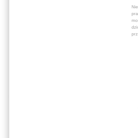
Nie
pra
moż
dzi
prz