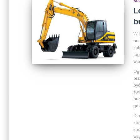
BU
L
b
W j
bud
zak
teg
wła
Ogó
prz
być
świ
bud
gdz
Dla
któ
zas
wzg