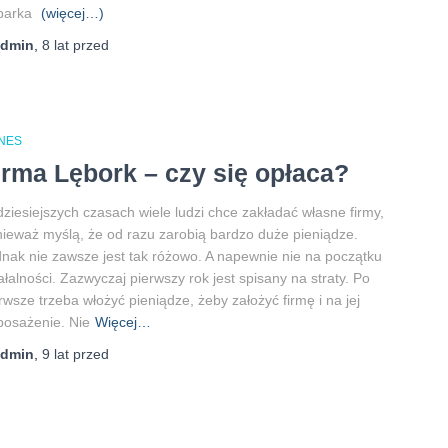
parka
(więcej…)
admin
,
8 lat
przed
ZNES
irma Lębork – czy się opłaca?
ziesiejszych czasach wiele ludzi chce zakładać własne firmy,
ieważ myślą, że od razu zarobią bardzo duże pieniądze.
nak nie zawsze jest tak różowo. A napewnie nie na początku
ałalności. Zazwyczaj pierwszy rok jest spisany na straty. Po
rwsze trzeba włożyć pieniądze, żeby założyć firmę i na jej
osażenie. Nie
Więcej…
admin
,
9 lat
przed