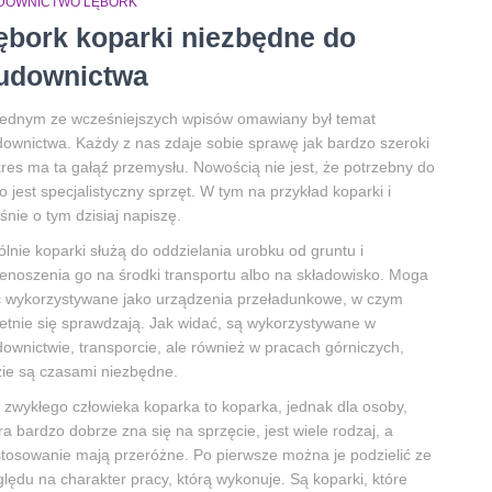
DOWNICTWO LĘBORK
ębork koparki niezbędne do
udownictwa
ednym ze wcześniejszych wpisów omawiany był temat
ownictwa. Każdy z nas zdaje sobie sprawę jak bardzo szeroki
res ma ta gałąź przemysłu. Nowością nie jest, że potrzebny do
o jest specjalistyczny sprzęt. W tym na przykład koparki i
śnie o tym dzisiaj napiszę.
lnie koparki służą do oddzielania urobku od gruntu i
enoszenia go na środki transportu albo na składowisko. Moga
 wykorzystywane jako urządzenia przeładunkowe, w czym
etnie się sprawdzają. Jak widać, są wykorzystywane w
ownictwie, transporcie, ale również w pracach górniczych,
ie są czasami niezbędne.
 zwykłego człowieka koparka to koparka, jednak dla osoby,
ra bardzo dobrze zna się na sprzęcie, jest wiele rodzaj, a
tosowanie mają przeróżne. Po pierwsze można je podzielić ze
lędu na charakter pracy, którą wykonuje. Są koparki, które