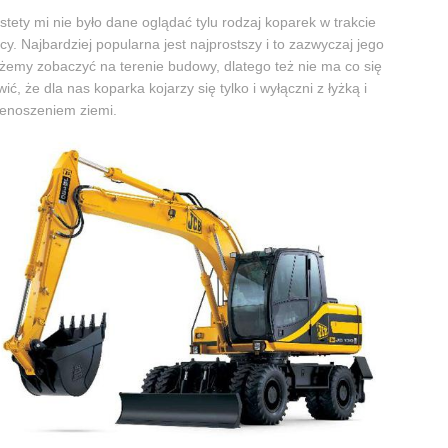
stety mi nie było dane oglądać tylu rodzaj koparek w trakcie
cy. Najbardziej popularna jest najprostszy i to zazwyczaj jego
emy zobaczyć na terenie budowy, dlatego też nie ma co się
wić, że dla nas koparka kojarzy się tylko i wyłączni z łyżką i
enoszeniem ziemi.