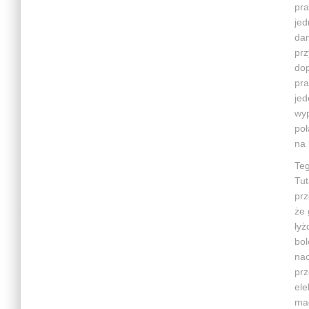
pra
jed
dan
prz
dop
pra
jed
wyp
poł
na 
Teg
Tut
prz
że 
łyż
bol
nac
prz
ele
mag