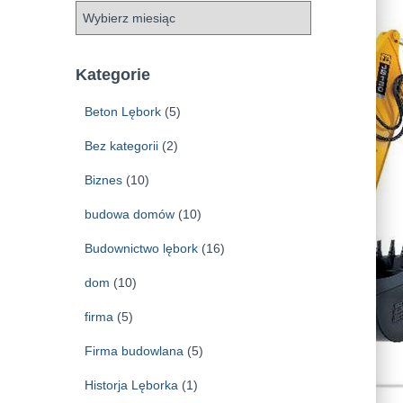
A
r
c
h
Kategorie
i
w
Beton Lębork
(5)
a
Bez kategorii
(2)
Biznes
(10)
budowa domów
(10)
Budownictwo lębork
(16)
dom
(10)
firma
(5)
Firma budowlana
(5)
Historja Lęborka
(1)