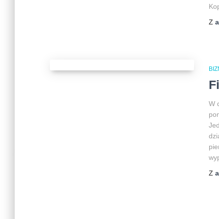
Ko
Z
BI
F
W d
pon
Jed
dzi
pie
wyp
Z