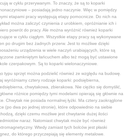
cują w cyklu przerywanym. To znaczy, że są to koparki
nonaczyniowe – posiadają jedno naczynie. Więc w pomiędzy
ymi etapami pracy występują etapy pomocnicze. Do nich na
ykład można zaliczyć czynienia z urobkiem, opróżnianie ich i
iero powrót do pracy. Ale można wyróżnić również koparki
cujące w cyklu ciągłym. Wszystkie etapy pracy są wykonywane
en po drugim bez żadnych przerw. Jest to możliwe dzięki
osażeniu urządzenia w wiele naczyń urabiających, które są
ączone zamkniętym łańcuchem albo też mogą być ustawione
kole czerpakowym. Są to koparki wielonaczyniowe.
o typu sprzęt można podzielić również ze względu na budowę.
aj wyróżniamy cztery rodzaje koparki: podsiębierna,
edsiębierna, chwytakowa, zbierakowa. Nie ciężko się domyślić,
główne różnice pomiędzy tymi modelami opierają się głównie na
ce. Chwytak nie posiada normalnej łyżki. Ma cztery zaokrąglone
ce (po dwa po jednej stronie), które odpowiednio na siebie
hodzą, dzięki czemu możliwe jest chwytanie dużej ilości
edmiotów naraz. Natomiast chwytak może być również
ktromagnetyczny. Wtedy zamiast tych bolców jest płaski
nez, do którego przyczepiają się elementy metalowe.