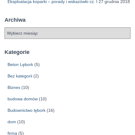
Eksploatacja koparki – porady i wskazówki cz. I
27 grudnia 2018
Archiwa
A
r
c
h
Kategorie
i
w
Beton Lębork
(5)
a
Bez kategorii
(2)
Biznes
(10)
budowa domów
(10)
Budownictwo lębork
(16)
dom
(10)
firma
(5)