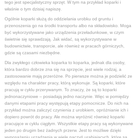
tego jest specjalistyczny sprzęt. W tym na przykład koparki i
właśnie o tym dzisiaj napiszę.
Ogólnie koparki służą do oddzielania urobku od gruntu i
przenoszenia go na środki transportu albo na składowisko. Moga
być wykorzystywane jako urządzenia przeładunkowe, w czym
świetnie się sprawdzają. Jak widać, są wykorzystywane w
budownictwie, transporcie, ale również w pracach górniczych,
gdzie są czasami niezbędne.
Dla zwykłego człowieka koparka to koparka, jednak dla osoby,
która bardzo dobrze zna się na sprzęcie, jest wiele rodzaj, a
zastosowanie mają przeróżne. Po pierwsze można je podzielić ze
względu na charakter pracy, którą wykonuje. Są koparki, które
pracują w cyklu przerywanym. To znaczy, że są to koparki
jednonaczyniowe – posiadają jedno naczynie. Więc w pomiędzy
danymi etapami pracy występują etapy pomocnicze. Do nich na
przykład można zaliczyć czynienia z urobkiem, opróżnianie ich i
dopiero powrót do pracy. Ale można wyróżnić również koparki
pracujące w cyklu ciągłym. Wszystkie etapy pracy są wykonywane
jeden po drugim bez żadnych przerw. Jest to możliwe dzięki
wyposażeniu urządzenia w wiele naczyń urabiających, które są