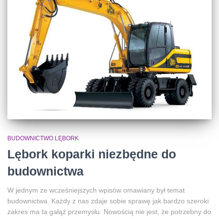
BUDOWNICTWO LĘBORK
Lębork koparki niezbędne do
budownictwa
W jednym ze wcześniejszych wpisów omawiany był temat
budownictwa. Każdy z nas zdaje sobie sprawę jak bardzo szeroki
zakres ma ta gałąź przemysłu. Nowością nie jest, że potrzebny do