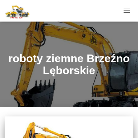
PRZE
NAWI
roboty ziemne Brzeźno
Lęborskie