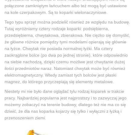
połączone zamkniętym łańcuchem albo też mogą być ustawione
na kole czerpakowym. Są to koparki wielonaczyniowe.
Tego typu sprzęt można podzielić również ze względu na budowę.
Tutaj wyróżniamy cztery rodzaje koparki: podsiębierna,
przedsiębierna, chwytakowa, zbierakowa. Nie ciężko się domyślić,
że główne różnice pomiędzy tymi modelami opierają się głównie
na łyżce. Chwytak nie posiada normalnej łyżki. Ma cztery
zaokrąglone bolce (po dwa po jednej stronie), które odpowiednio
na siebie nachodzą, dzięki czemu możliwe jest chwytanie dużej
ilości przedmiotów naraz. Natomiast chwytak może być również
elektromagnetyczny. Wtedy zamiast tych bolców jest płaski
magnez, do którego przyczepiają się elementy metalowe.
Niestety mi nie było dane oglądać tylu rodzaj koparek w trakcie
pracy. Najbardziej popularna jest najprostszy i to zazwyczaj jego
możemy zobaczyć na terenie budowy, dlatego też nie ma co się
dziwić, że dla nas koparka kojarzy się tylko i wyłączni z łyżką i
przenoszeniem ziemi.