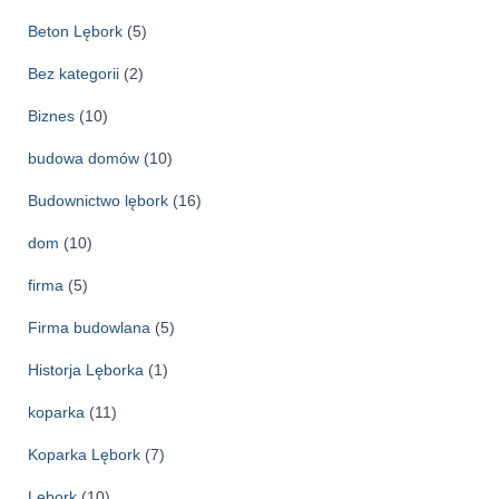
i
w
Beton Lębork
(5)
a
Bez kategorii
(2)
Biznes
(10)
budowa domów
(10)
Budownictwo lębork
(16)
dom
(10)
firma
(5)
Firma budowlana
(5)
Historja Lęborka
(1)
koparka
(11)
Koparka Lębork
(7)
Lębork
(10)