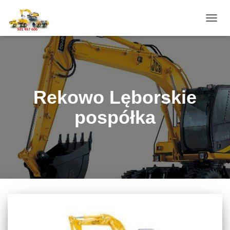
PRZE
NAWI
Rekowo Lęborskie
pospółka