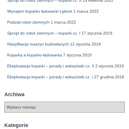
Sprzęt do robót ziemnych – koparki cz. II
19 kwietnia 2022
Wynajem koparko ładowarki Lębork
1 marca 2022
Podział robót ziemnych
1 marca 2022
Sprzęt do robót ziemnych – koparki cz. I
17 stycznia 2019
Klasyfikacja maszyn budowlanych
12 stycznia 2019
Koparka a koparko-ładowarka
7 stycznia 2019
Eksploatacja koparki – porady i wskazówki cz. II
2 stycznia 2019
Eksploatacja koparki – porady i wskazówki cz. I
27 grudnia 2018
Archiwa
A
r
c
h
Kategorie