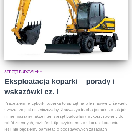
SPRZĘT BUDOWLANY
Eksploatacja koparki – porady i
wskazówki cz. I
Prace ziemne Lębork Koparka to sprzęt na tyle masywny, że wielu
uważa, że jest niezniszczalny. Zauważyć trzeba jednak, że tak jak
i inne maszyny także i ten sprzęt budowlany wykorzystywany do
robót ziemnych, rozbiórek itp. szybko może ulec uszkodzeniu,
jeśli nie będziemy pamiętać o podstawowych zasadach