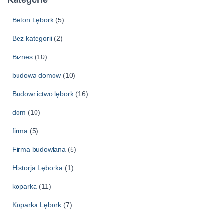
i
w
Beton Lębork
(5)
a
Bez kategorii
(2)
Biznes
(10)
budowa domów
(10)
Budownictwo lębork
(16)
dom
(10)
firma
(5)
Firma budowlana
(5)
Historja Lęborka
(1)
koparka
(11)
Koparka Lębork
(7)