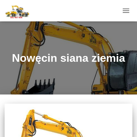
PRZE
NAWI
Nowęcin siana ziemia