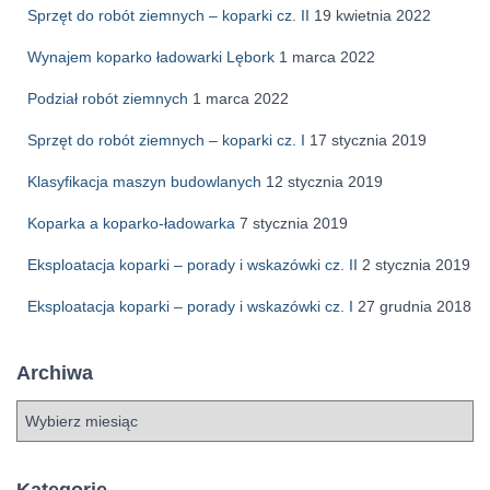
Sprzęt do robót ziemnych – koparki cz. II
19 kwietnia 2022
Wynajem koparko ładowarki Lębork
1 marca 2022
Podział robót ziemnych
1 marca 2022
Sprzęt do robót ziemnych – koparki cz. I
17 stycznia 2019
Klasyfikacja maszyn budowlanych
12 stycznia 2019
Koparka a koparko-ładowarka
7 stycznia 2019
Eksploatacja koparki – porady i wskazówki cz. II
2 stycznia 2019
Eksploatacja koparki – porady i wskazówki cz. I
27 grudnia 2018
Archiwa
A
r
c
h
Kategorie