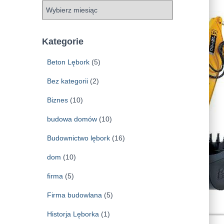
A
r
c
h
Kategorie
i
w
Beton Lębork
(5)
a
Bez kategorii
(2)
Biznes
(10)
budowa domów
(10)
Budownictwo lębork
(16)
dom
(10)
firma
(5)
Firma budowlana
(5)
Historja Lęborka
(1)