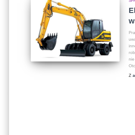
SP
E
w
Pra
uwa
inn
rob
nie
Oto
Z