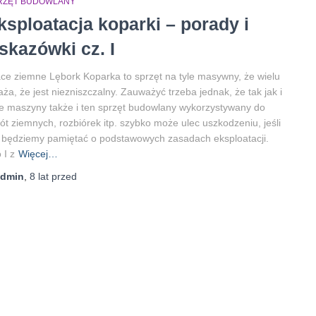
RZĘT BUDOWLANY
ksploatacja koparki – porady i
skazówki cz. I
ce ziemne Lębork Koparka to sprzęt na tyle masywny, że wielu
ża, że jest niezniszczalny. Zauważyć trzeba jednak, że tak jak i
e maszyny także i ten sprzęt budowlany wykorzystywany do
ót ziemnych, rozbiórek itp. szybko może ulec uszkodzeniu, jeśli
 będziemy pamiętać o podstawowych zasadach eksploatacji.
 I z
Więcej…
admin
,
8 lat
przed