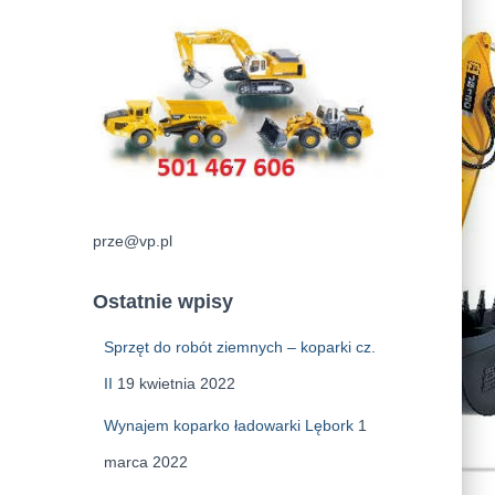
prze@vp.pl
Ostatnie wpisy
Sprzęt do robót ziemnych – koparki cz.
II
19 kwietnia 2022
Wynajem koparko ładowarki Lębork
1
marca 2022