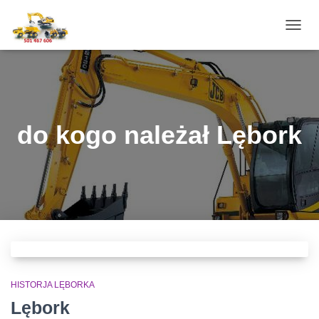
PRZE
NAWI
do kogo należał Lębork
HISTORJA LĘBORKA
Lębork