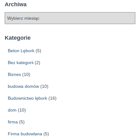
Archiwa
A
r
c
h
Kategorie
i
w
Beton Lębork
(5)
a
Bez kategorii
(2)
Biznes
(10)
budowa domów
(10)
Budownictwo lębork
(16)
dom
(10)
firma
(5)
Firma budowlana
(5)