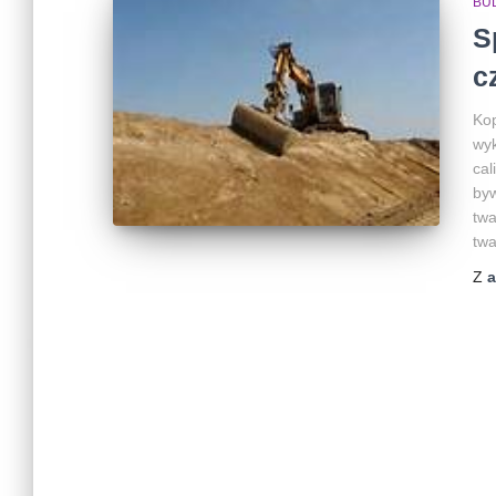
BU
S
cz
Kop
wyk
cal
byw
twa
twa
Z