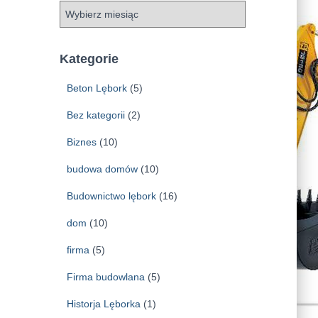
A
r
c
h
Kategorie
i
w
Beton Lębork
(5)
a
Bez kategorii
(2)
Biznes
(10)
budowa domów
(10)
Budownictwo lębork
(16)
dom
(10)
firma
(5)
Firma budowlana
(5)
Historja Lęborka
(1)