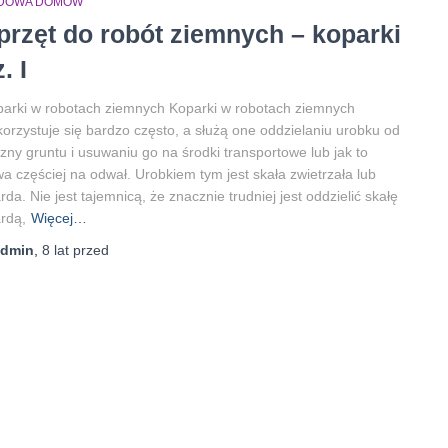
DOWA DOMÓW
przęt do robót ziemnych – koparki
. I
arki w robotach ziemnych Koparki w robotach ziemnych
orzystuje się bardzo często, a służą one oddzielaniu urobku od
izny gruntu i usuwaniu go na środki transportowe lub jak to
a częściej na odwał. Urobkiem tym jest skała zwietrzała lub
rda. Nie jest tajemnicą, że znacznie trudniej jest oddzielić skałę
rdą,
Więcej…
admin
,
8 lat
przed