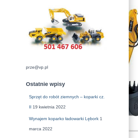
prze@vp.pl
Ostatnie wpisy
Sprzęt do robót ziemnych – koparki cz.
II
19 kwietnia 2022
Wynajem koparko ładowarki Lębork
1
marca 2022