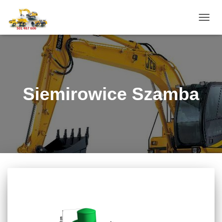
PRZE
NAWI
Siemirowice Szamba