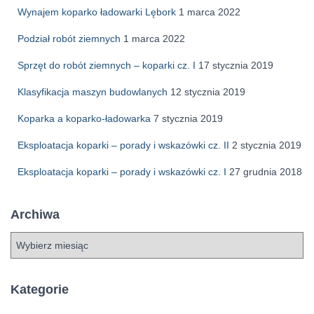
Wynajem koparko ładowarki Lębork
1 marca 2022
Podział robót ziemnych
1 marca 2022
Sprzęt do robót ziemnych – koparki cz. I
17 stycznia 2019
Klasyfikacja maszyn budowlanych
12 stycznia 2019
Koparka a koparko-ładowarka
7 stycznia 2019
Eksploatacja koparki – porady i wskazówki cz. II
2 stycznia 2019
Eksploatacja koparki – porady i wskazówki cz. I
27 grudnia 2018
Archiwa
A
r
c
h
Kategorie
i