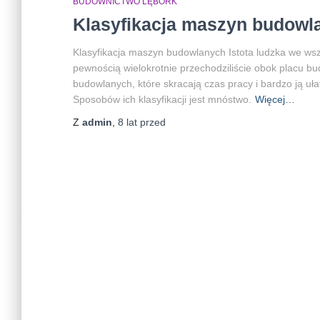
BUDOWNICTWO LĘBORK
Klasyfikacja maszyn budowl
Klasyfikacja maszyn budowlanych Istota ludzka we wsz
pewnością wielokrotnie przechodziliście obok placu b
budowlanych, które skracają czas pracy i bardzo ją ułat
Sposobów ich klasyfikacji jest mnóstwo.
Więcej…
Z
admin
,
8 lat
przed