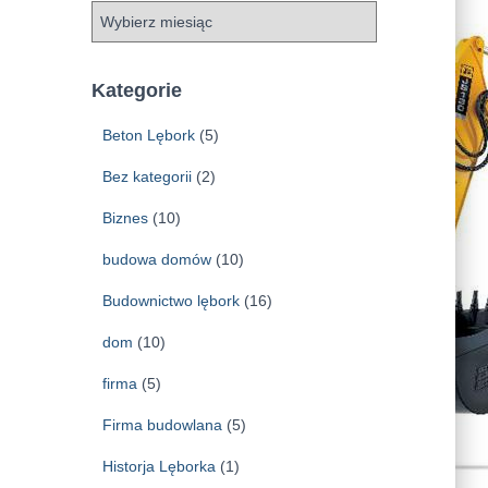
A
r
c
h
Kategorie
i
w
Beton Lębork
(5)
a
Bez kategorii
(2)
Biznes
(10)
budowa domów
(10)
Budownictwo lębork
(16)
dom
(10)
firma
(5)
Firma budowlana
(5)
Historja Lęborka
(1)