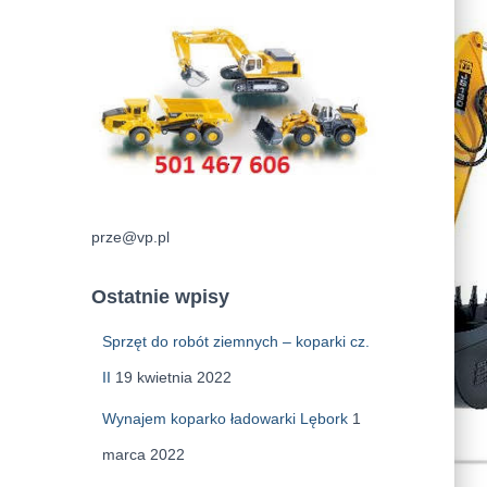
prze@vp.pl
Ostatnie wpisy
Sprzęt do robót ziemnych – koparki cz.
II
19 kwietnia 2022
Wynajem koparko ładowarki Lębork
1
marca 2022