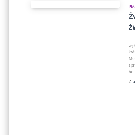
PI
Ż
ż
Wie
wył
któ
Mo
spr
bet
Z