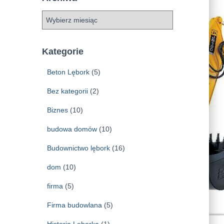
A
r
c
h
Kategorie
i
w
Beton Lębork
(5)
a
Bez kategorii
(2)
Biznes
(10)
budowa domów
(10)
Budownictwo lębork
(16)
dom
(10)
firma
(5)
Firma budowlana
(5)
Historja Lęborka
(1)