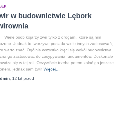
ASEK
wir w budownictwie Lębork
wirownia
le osób kojarzy żwir tylko z drogami, które są nim
ożone. Jednak to tworzywo posiada wiele innych zastosowań,
re warto znać. Ogólnie wszystko kręci się wokół budownictwa.
żna go zastosować do zasypywania fundamentów. Doskonale
awdza się w tej roli. Oczywiście trzeba potem zalać go jeszcze
onem, jednak sam żwir
Więcej…
admin
,
12 lat
przed