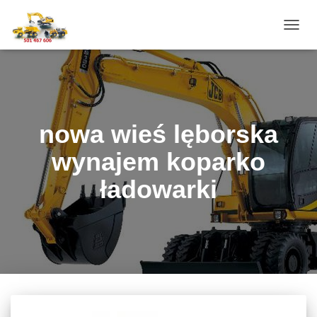
PRZE
NAWI
nowa wieś lęborska
wynajem koparko
ładowarki