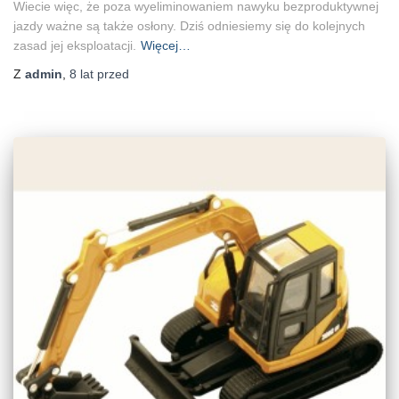
Wiecie więc, że poza wyeliminowaniem nawyku bezproduktywnej
jazdy ważne są także osłony. Dziś odniesiemy się do kolejnych
zasad jej eksploatacji.
Więcej…
Z
admin
,
8 lat
przed