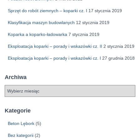
Sprzęt do robót ziemnych – koparki cz. I
17 stycznia 2019
Klasyfikacja maszyn budowlanych
12 stycznia 2019
Koparka a koparko-ładowarka
7 stycznia 2019
Eksploatacja koparki – porady i wskazówki cz. II
2 stycznia 2019
Eksploatacja koparki – porady i wskazówki cz. I
27 grudnia 2018
Archiwa
A
r
c
h
Kategorie
i
w
Beton Lębork
(5)
a
Bez kategorii
(2)