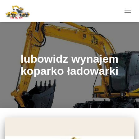
PRZE
NAWI
lubowidz wynajem
koparko ładowarki