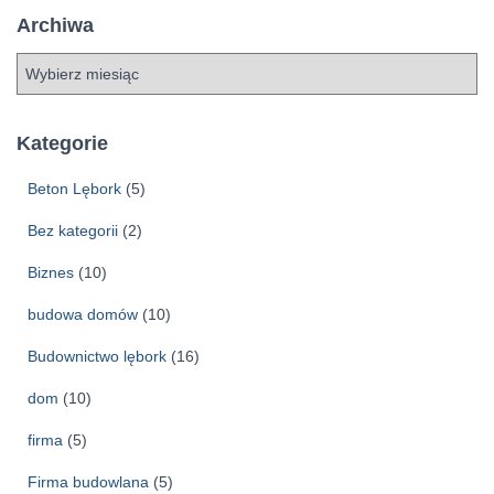
Archiwa
A
r
c
h
Kategorie
i
w
Beton Lębork
(5)
a
Bez kategorii
(2)
Biznes
(10)
budowa domów
(10)
Budownictwo lębork
(16)
dom
(10)
firma
(5)
Firma budowlana
(5)