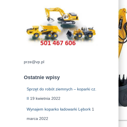
prze@vp.pl
Ostatnie wpisy
Sprzęt do robót ziemnych – koparki cz.
II
19 kwietnia 2022
Wynajem koparko ładowarki Lębork
1
marca 2022