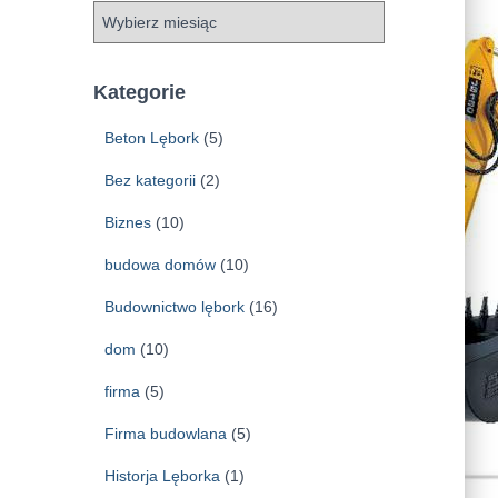
A
r
c
h
Kategorie
i
w
Beton Lębork
(5)
a
Bez kategorii
(2)
Biznes
(10)
budowa domów
(10)
Budownictwo lębork
(16)
dom
(10)
firma
(5)
Firma budowlana
(5)
Historja Lęborka
(1)