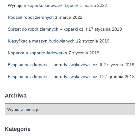
Wynajem koparko ładowarki Lębork
1 marca 2022
Podział robót ziemnych
1 marca 2022
Sprzęt do robót ziemnych – koparki cz. I
17 stycznia 2019
Klasyfikacja maszyn budowlanych
12 stycznia 2019
Koparka a koparko-ładowarka
7 stycznia 2019
Eksploatacja koparki – porady i wskazówki cz. II
2 stycznia 2019
Eksploatacja koparki – porady i wskazówki cz. I
27 grudnia 2018
Archiwa
A
r
c
h
Kategorie
i