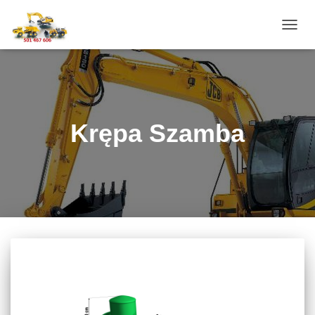
PRZE
NAWI
Krępa Szamba