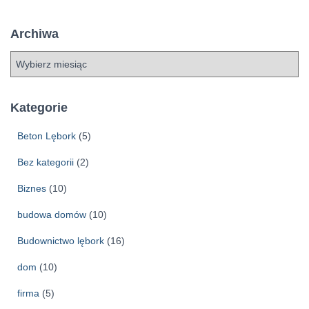
Archiwa
A
r
c
h
Kategorie
i
w
Beton Lębork
(5)
a
Bez kategorii
(2)
Biznes
(10)
budowa domów
(10)
Budownictwo lębork
(16)
dom
(10)
firma
(5)