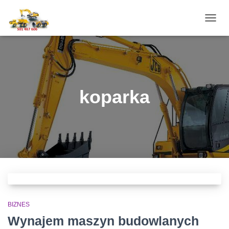
PRZE
NAWI
koparka
BIZNES
Wynajem maszyn budowlanych