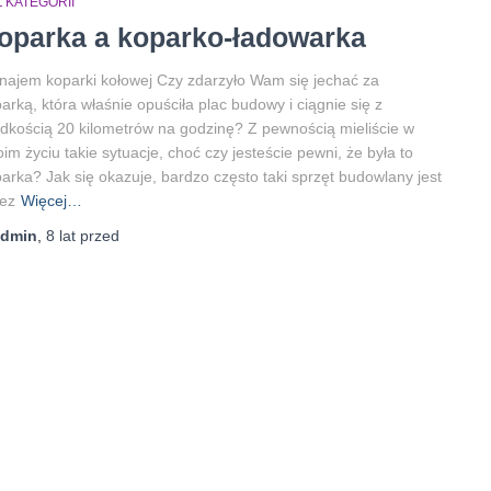
 KATEGORII
oparka a koparko-ładowarka
ajem koparki kołowej Czy zdarzyło Wam się jechać za
arką, która właśnie opuściła plac budowy i ciągnie się z
dkością 20 kilometrów na godzinę? Z pewnością mieliście w
im życiu takie sytuacje, choć czy jesteście pewni, że była to
arka? Jak się okazuje, bardzo często taki sprzęt budowlany jest
ez
Więcej…
admin
,
8 lat
przed