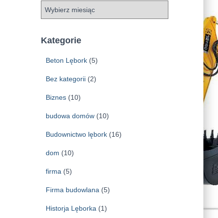
A
r
c
h
Kategorie
i
w
Beton Lębork
(5)
a
Bez kategorii
(2)
Biznes
(10)
budowa domów
(10)
Budownictwo lębork
(16)
dom
(10)
firma
(5)
Firma budowlana
(5)
Historja Lęborka
(1)