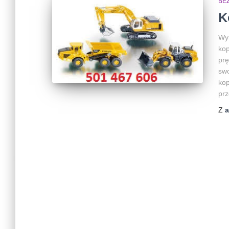
BEZ
K
Wyn
kop
prę
swo
kop
prz
Z