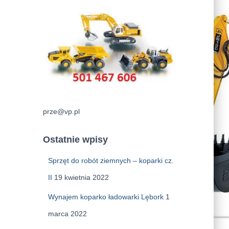
prze@vp.pl
Ostatnie wpisy
Sprzęt do robót ziemnych – koparki cz.
II
19 kwietnia 2022
Wynajem koparko ładowarki Lębork
1
marca 2022