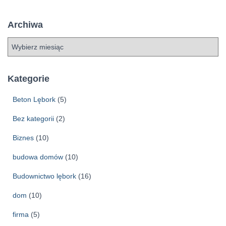
Archiwa
A
r
c
h
Kategorie
i
w
Beton Lębork
(5)
a
Bez kategorii
(2)
Biznes
(10)
budowa domów
(10)
Budownictwo lębork
(16)
dom
(10)
firma
(5)