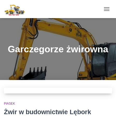
PRZE
NAWI
Garczegorze żwirowna
PIASEK
Żwir w budownictwie Lębork