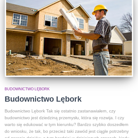
BUDOWNICTWO LĘBORK
Budownictwo Lębork
Budownictwo Lębork Tak się ostatnio zastanawiałem, czy
budownictwo jest dziedziną przemysłu, która się rozwija. I czy
warto się edukować w tym kierunku? Bardzo szybko doszedłem
do wniosku, że tak, bo przecież taki zawód jest ciągle potrzebny
od zarania dziejów, a tym bardziej w dzisiejszych czasach, kiedy