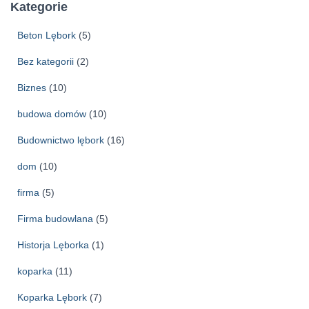
h
Kategorie
i
w
Beton Lębork
(5)
a
Bez kategorii
(2)
Biznes
(10)
budowa domów
(10)
Budownictwo lębork
(16)
dom
(10)
firma
(5)
Firma budowlana
(5)
Historja Lęborka
(1)
koparka
(11)
Koparka Lębork
(7)