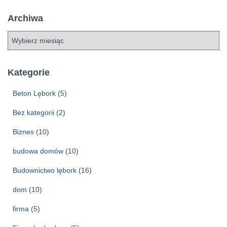
Archiwa
A
r
c
h
Kategorie
i
w
Beton Lębork
(5)
a
Bez kategorii
(2)
Biznes
(10)
budowa domów
(10)
Budownictwo lębork
(16)
dom
(10)
firma
(5)