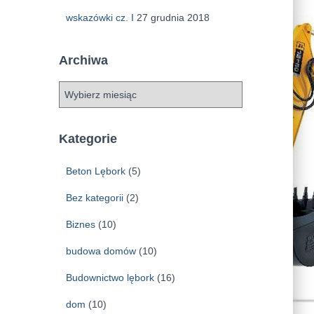
wskazówki cz. I
27 grudnia 2018
Archiwa
A
r
c
h
Kategorie
i
w
Beton Lębork
(5)
a
Bez kategorii
(2)
Biznes
(10)
budowa domów
(10)
Budownictwo lębork
(16)
dom
(10)