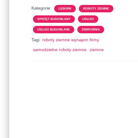
Kategorie:
LĘBORK
ROBOTY ZIEMNE
SPRZĘT BUDOWLANY
USŁUGI
USŁUGI BUDOWLANE
ŻWIROWNIA
Tagi:
roboty ziemne wynajem firmy
samodzielne roboty ziemne
ziemne